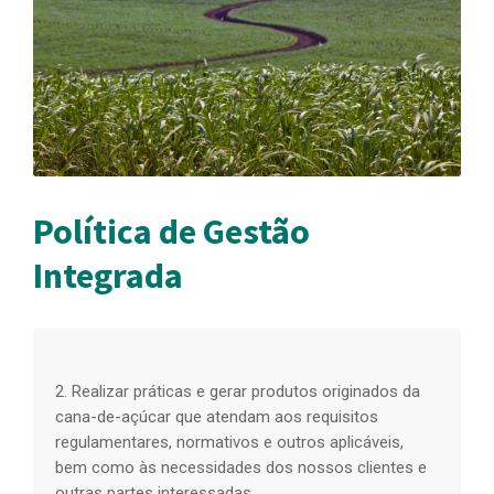
Política de Gestão
Integrada
2. Realizar práticas e gerar produtos originados da
3
cana-de-açúcar que atendam aos requisitos
p
regulamentares, normativos e outros aplicáveis,
o
a
bem como às necessidades dos nossos clientes e
p
outras partes interessadas.
a